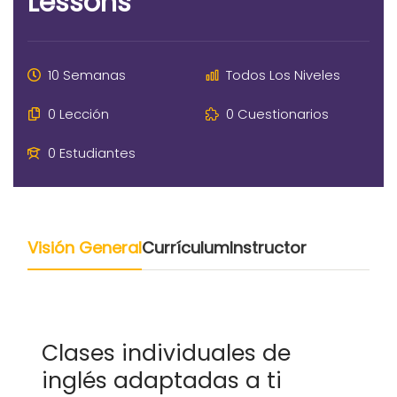
Lessons
10 Semanas
Todos Los Niveles
0 Lección
0 Cuestionarios
0 Estudiantes
Visión General
Currículum
Instructor
Clases individuales de
inglés adaptadas a ti