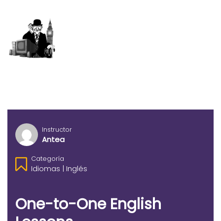
Instructor
Antea
Categoría
Idiomas
|
Inglés
One-to-One English